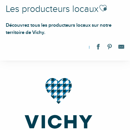
Ajouter aux fav
Les producteurs locaux
Découvrez tous les producteurs locaux sur notre
territoire de Vichy.
La ferme d'Isa
Ferme du Garet
Denis Auberger
GAEC de la Godille
Jean-Claude Gayet
La Ferme de Gayère
L’Hermitage du Mont Bogdo - Apiculteur
Pisciculture de Ferrières sur Sichon
GAEC du Champilon
Chantons la Terre