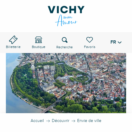
Aller
au
contenu
principal
Recherche
FR
Voir les favoris
Billetterie
Boutique
Accueil
Découvrir
Envie de ville