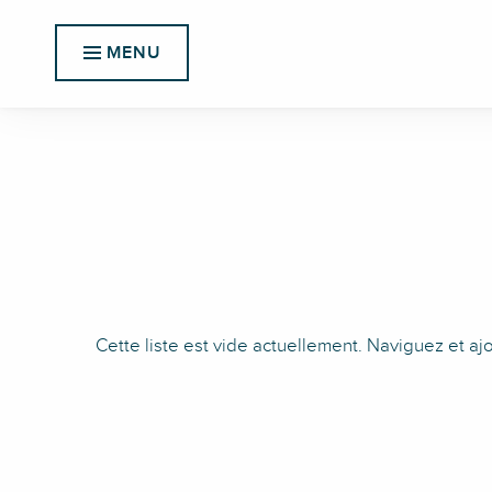
Aller
Accueil
Mes favoris
au
MENU
contenu
principal
Cette liste est vide actuellement. Naviguez et aj