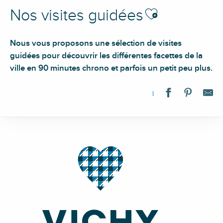
Ajouter aux favoris
Nos visites guidées
Nous vous proposons une sélection de visites
guidées pour découvrir les différentes facettes de la
ville en 90 minutes chrono et parfois un petit peu plus.
Visite guidée du Prieuré
Visite guidée "Mémoires d'un village d'antan : Châtel-Montagn
Visite guidée "Les Secrets du Parc des Sources"
Visite guidée : "Belles Villas : architectures de villégiatures, 185
Visite guidée l'invincible Billy
Visite guidée • Souterrains de Cusset
Visite guidée : "Second Empire, Belle Époque, Âge d'Or de Vic
Visite guidée : "Vichy, Art déco"
Visite guidée : "Vichy, Capitale de l'Etat français 40/44"