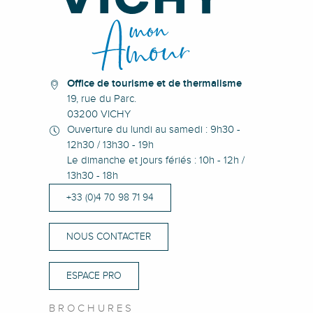
Visite guidée : "Salle de l'Opéra de Vichy"
Visite guidée : "Dans les pas de Francis Chigot à Vichy, de l'Art
Visite guidée : "Histoire d'eaux, Vichy : 2 000 ans de thermalis
Office de tourisme et de thermalisme
19, rue du Parc.
03200 VICHY
Ouverture du lundi au samedi : 9h30 -
12h30 / 13h30 - 19h
Le dimanche et jours fériés : 10h - 12h /
13h30 - 18h
+33 (0)4 70 98 71 94
NOUS CONTACTER
ESPACE PRO
BROCHURES