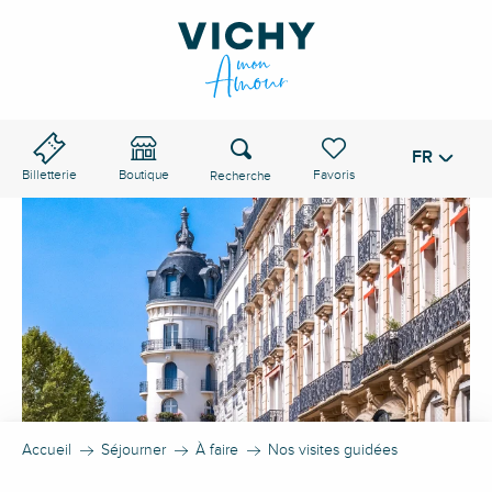
Aller
au
contenu
principal
Recherche
FR
Voir les favoris
Billetterie
Boutique
Accueil
Séjourner
À faire
Nos visites guidées