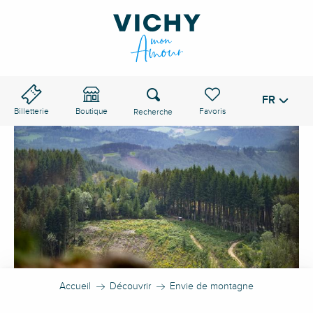
Aller
au
contenu
principal
Recherche
FR
Voir les favoris
Billetterie
Boutique
Accueil
Découvrir
Envie de montagne