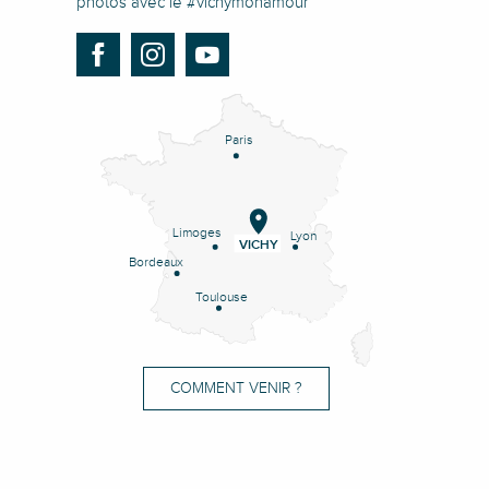
photos avec le #vichymonamour
Paris
Limoges
Lyon
VICHY
Bordeaux
Toulouse
COMMENT VENIR ?