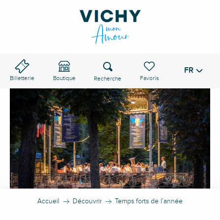
Aller
au
contenu
principal
Recherche
FR
Voir les favoris
Billetterie
Boutique
Accueil
Découvrir
Temps forts de l’année