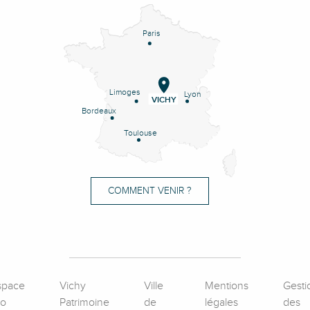
Paris
Limoges
Lyon
VICHY
Bordeaux
Toulouse
COMMENT VENIR ?
space
Vichy
Ville
Mentions
Gesti
ro
Patrimoine
de
légales
des