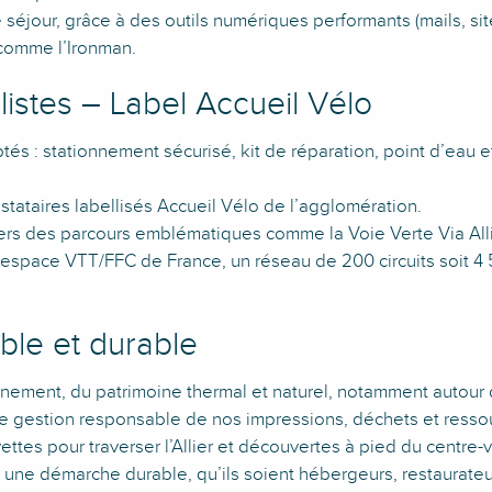
éjour, grâce à des outils numériques performants (mails, sit
comme l’Ironman.
listes – Label Accueil Vélo
s : stationnement sécurisé, kit de réparation, point d’eau et 
restataires labellisés Accueil Vélo de l’agglomération.
vers des parcours emblématiques comme la Voie Verte Via Allier
 espace VTT/FFC de France, un réseau de 200 circuits soit 4 
le et durable
nement, du patrimoine thermal et naturel, notamment autour 
ne gestion responsable de nos impressions, déchets et resso
ttes pour traverser l’Allier et découvertes à pied du centre-vi
une démarche durable, qu’ils soient hébergeurs, restaurateur