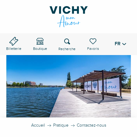
Aller
au
contenu
principal
Recherche
FR
Voir les favoris
Billetterie
Boutique
Accueil
Pratique
Contactez-nous