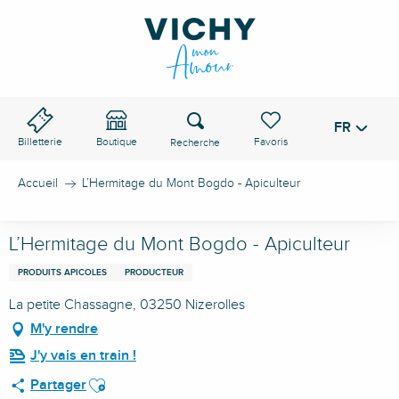
Aller
au
contenu
principal
Recherche
FR
Voir les favoris
Billetterie
Boutique
Accueil
L’Hermitage du Mont Bogdo - Apiculteur
L’Hermitage du Mont Bogdo - Apiculteur
PRODUITS APICOLES
PRODUCTEUR
La petite Chassagne, 03250 Nizerolles
M'y rendre
J'y vais en train !
Ajouter aux favoris
Partager