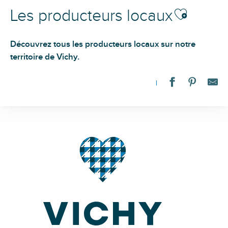
Ajouter aux fav
Les producteurs locaux
Découvrez tous les producteurs locaux sur notre
territoire de Vichy.
Le Poulet du Bourbonnais AOP
Ferme du Garet
Les Ateliers de la Grange
AMAP du Pays de Vichy
Plazenet Karine et Hervé
AMAP d'Abrest
Noireterre Olivier
Les Chouettes de la Madeleine
Randier Farm
GAEC du Champilon