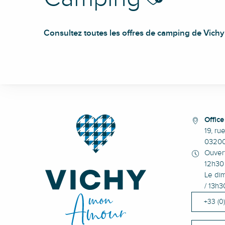
Consultez toutes les offres de camping de Vichy
Beaurivage - Camping, Lodges & SPA
Camping Les Acacias
Camping Domaine La Chabanne
Offic
Camping Les Myrtilles
19, ru
Camping des Papillons
0320
Camping La Croix Saint-Martin
Ouvert
Camping Mayet de Montagne
12h30 
Camping libertin La Roseraie
Le dim
Camping La Gravière
/ 13h3
Camping municipal de Laboulère
+33 (0
Camping Rétro Passion
Camping moto Auvergne