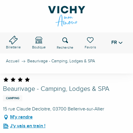
Aller
au
contenu
principal
Recherche
FR
Voir les favoris
Billetterie
Boutique
Accueil
Beaurivage - Camping, Lodges & SPA
Beaurivage - Camping, Lodges & SPA
CAMPING
15 rue Claude Decloitre, 03700 Bellerive-sur-Allier
M'y rendre
J'y vais en train !