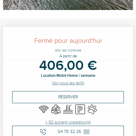
Ouverture et coordonnées
Fermé pour aujourd'hui
Voir les horaires
À partir de
406,00 €
Location Mobil-Home / semaine
Voir tous les tarifs
RÉSERVER
WiFi
Air conditionné
Piscine
Parking
Animaux acceptés
+ 92 autre(s) prestation(s)
04 70 32 26
▒▒