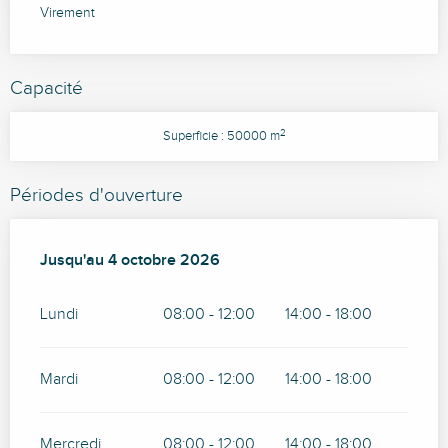
Virement
Capacité
2
Superficie : 50000 m
Périodes d'ouverture
Du
Jusqu'au
17 avril 2026
4 octobre 2026
au
4 octobre 2026
Lundi
08:00 - 12:00
14:00 - 18:00
Mardi
08:00 - 12:00
14:00 - 18:00
Mercredi
08:00 - 12:00
14:00 - 18:00