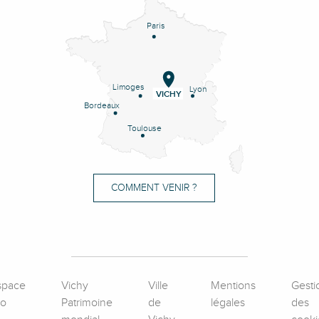
Paris
Limoges
Lyon
VICHY
Bordeaux
Toulouse
COMMENT VENIR ?
space
Vichy
Ville
Mentions
Gesti
ro
Patrimoine
de
légales
des