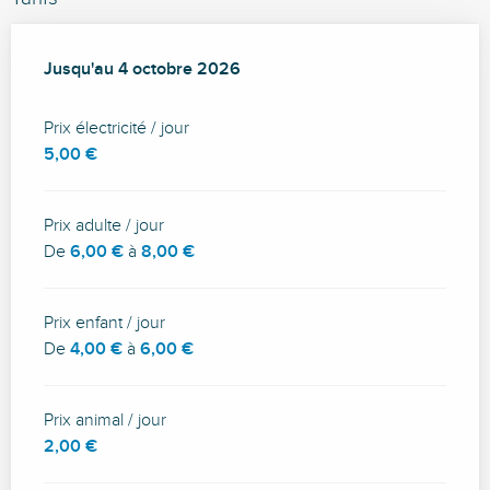
Du
Jusqu'au
17 avril 2026
4 octobre 2026
au
4 octobre 2026
Prix électricité / jour
5,00 €
Prix adulte / jour
De
6,00 €
à
8,00 €
Prix enfant / jour
De
4,00 €
à
6,00 €
Prix animal / jour
2,00 €