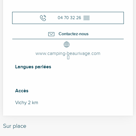
04 70 32 26
▒▒
Contactez-nous
www.camping-beaurivage.com
Langues parlées
Langues parlées
Accès
Accès
Vichy 2 km
Sur place