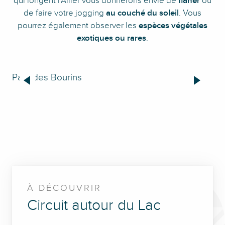
qui longent l’Allier vous donnerons envie de
flâner
ou
de faire votre jogging
au couché du soleil
. Vous
pourrez également observer les
espèces végétales
exotiques ou rares
.
Parc des Bourins
Pa
À DÉCOUVRIR
Circuit autour du Lac