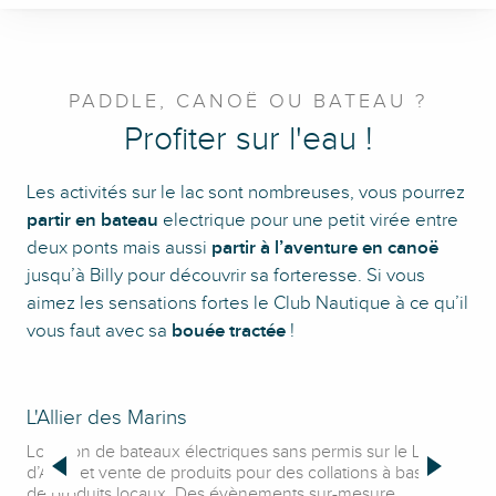
PADDLE, CANOË OU BATEAU ?
Profiter sur l'eau !
Les activités sur le lac sont nombreuses, vous pourrez
partir en bateau
electrique pour une petit virée entre
deux ponts mais aussi
partir à l’aventure en canoë
jusqu’à Billy pour découvrir sa forteresse. Si vous
aimez les sensations fortes le Club Nautique à ce qu’il
vous faut avec sa
bouée tractée
!
L'Allier des Marins
Cl
Location de bateaux électriques sans permis sur le Lac
Ass
d’Allier et vente de produits pour des collations à base
com
de produits locaux. Des évènements sur-mesure
wak