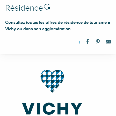
Ajouter aux favoris
Résidence
Consultez toutes les offres de résidence de tourisme à
Vichy ou dans son agglomération.
Résidence Callou
Résidence Aristide Briand
Résidence seniors Nohée
Vichy Résidencia
Résidence et Services Séniors L’Orée des Thermes
Les Sources Callou
Les Sources Vichy
Nice et Bristol - Résidence services Seniors
Résidence Desroziers
Brit Hôtel Le Parc Vichy