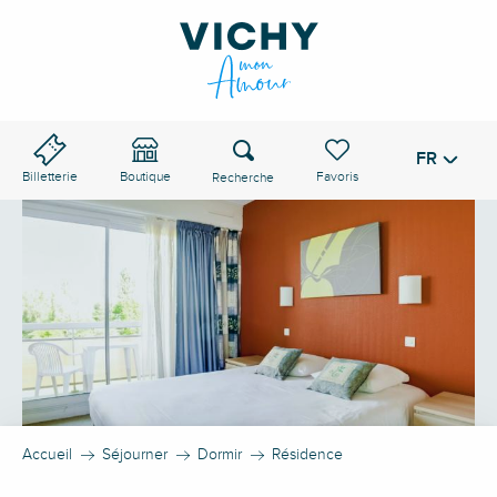
Aller
au
contenu
principal
Recherche
FR
Voir les favoris
Billetterie
Boutique
Accueil
Séjourner
Dormir
Résidence