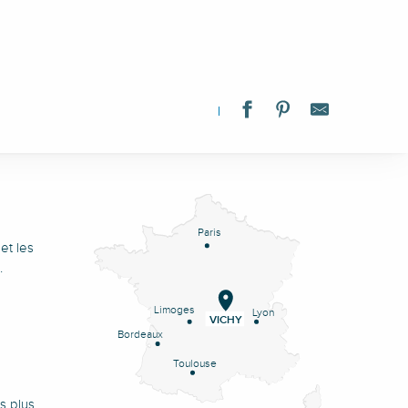
Paris
et les
.
Limoges
Lyon
VICHY
Bordeaux
Toulouse
s plus