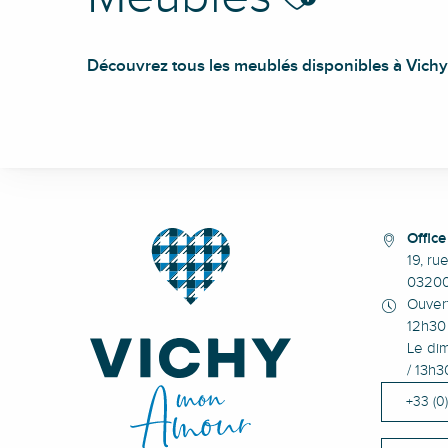
Découvrez tous les meublés disponibles à Vichy 
Résidence Célestins 6
Villa André-Thérèse
Résidence Athéna
Offic
Palais des Parcs
19, ru
Résidence le Stade
0320
Le Petit Pasteur
Ouvert
Foch et Centre
12h30 
Comme un lego
Le dim
Résidence Paradis
/ 13h3
Résidence Albert 1er F2
+33 (0
Palais du Commerce
Résidence Célestins 8