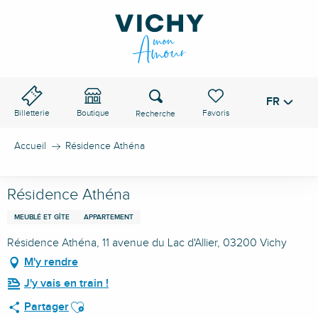
Aller
au
contenu
principal
Recherche
FR
Voir les favoris
Billetterie
Boutique
Accueil
Résidence Athéna
Résidence Athéna
MEUBLÉ ET GÎTE
APPARTEMENT
Résidence Athéna, 11 avenue du Lac d'Allier, 03200 Vichy
M'y rendre
J'y vais en train !
Ajouter aux favoris
Partager