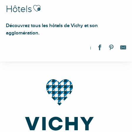
Ajouter aux favoris
Hôtels
Découvrez tous les hôtels de Vichy et son
agglomération.
Célestins Spa Thermal & Hôtel
Hôtel Mercure Vichy
Maison Decoret
Brit Hôtel de Grignan
Hôtel Aletti Palace
Hôtel Midland
Le Pavillon d'Enghien
The Originals Boutique - Hôtel Les Nations
ibis Styles Vichy Centre
Flore – Hôtel & Jardin - The Originals Relais