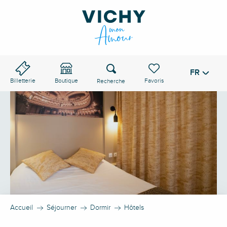
Aller
au
contenu
principal
Recherche
FR
Voir les favoris
Billetterie
Boutique
Accueil
Séjourner
Dormir
Hôtels