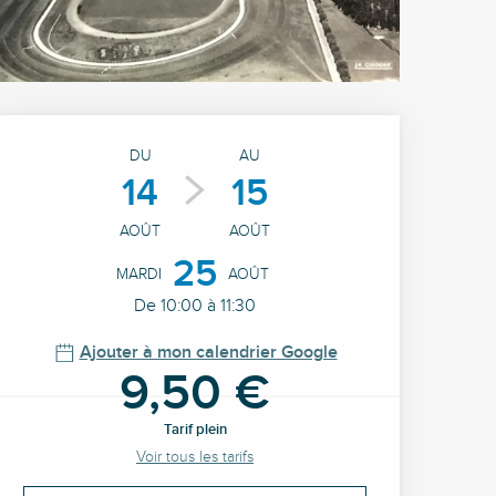
Ouverture et coordonné
DU
AU
14
15
AOÛT
AOÛT
25
MARDI
AOÛT
De 10:00 à 11:30
Ajouter à mon calendrier Google
9,50 €
Tarif plein
Voir tous les tarifs