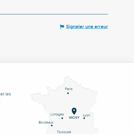
Signaler une erreur
Paris
et les
.
Limoges
Lyon
VICHY
Bordeaux
Toulouse