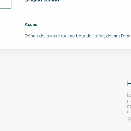
Langues parlées
Langues parlées
Accès
Accès
Départ de la visite tout au bout de l'allée, devant l'entré
Le
po
ne
du