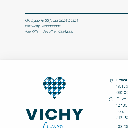
Mis à jour le 22 juillet 2026 à 15:14
par Vichy Destinations
(Identifiant de l'offre :
6994299
)
Offic
19, ru
0320
Ouvert
12h30 
Le dim
/ 13h3
+33 (0