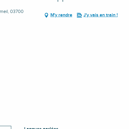
rmeil, 03700
M'y rendre
J'y vais en train !