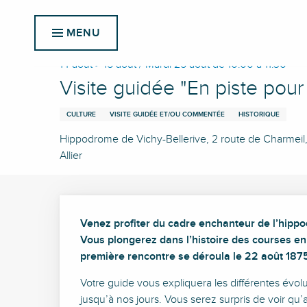
Aller
Accueil
Visite guidée "En piste pour découvrir l'hippod
au
MENU
contenu
principal
14 août > 15 août / Mardi 25 août de 10:00 à 11:30
Visite guidée "En piste pou
CULTURE
VISITE GUIDÉE ET/OU COMMENTÉE
HISTORIQUE
Hippodrome de Vichy-Bellerive, 2 route de Charmeil,
Allier
Description
Venez profiter du cadre enchanteur de l’hippod
Vous plongerez dans l’histoire des courses en 
première rencontre se déroula le 22 août 187
Votre guide vous expliquera les différentes évo
jusqu’à nos jours. Vous serez surpris de voir qu