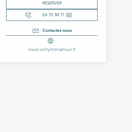
RÉSERVER
04 70 98 71
▒▒
Contactez-nous
www.vichymonamour.fr