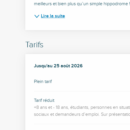
meilleurs et bien plus qu’un simple hippodrome ! 
Lire la suite
Tarifs
Du
Jusqu'au
24 juillet 2026
25 août 2026
au
25 août 2026
Plein tarif
Tarif réduit
+8 ans et - 18 ans, étudiants, personnes en situ
sociaux et demandeurs d’emploi. Sur présentation 