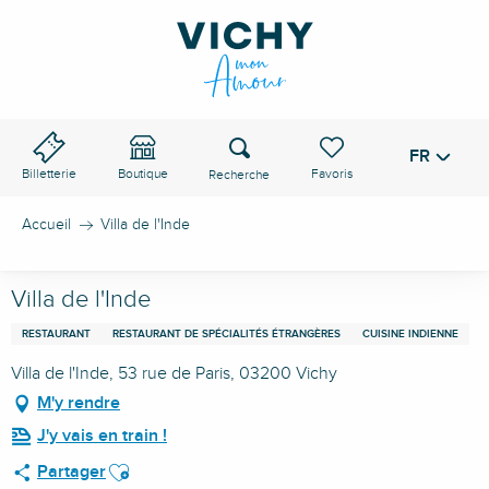
Aller
au
contenu
principal
Recherche
FR
Voir les favoris
Billetterie
Boutique
Accueil
Villa de l'Inde
Villa de l'Inde
RESTAURANT
RESTAURANT DE SPÉCIALITÉS ÉTRANGÈRES
CUISINE INDIENNE
Villa de l'Inde, 53 rue de Paris, 03200 Vichy
M'y rendre
J'y vais en train !
Ajouter aux favoris
Partager