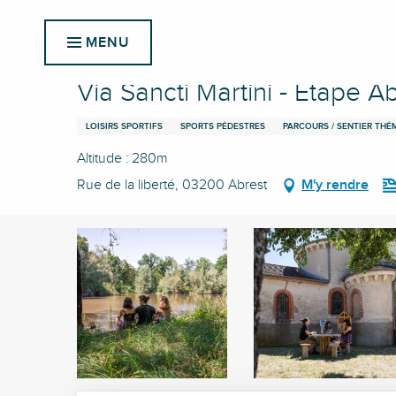
Aller
Accueil
Via Sancti Martini - Etape Abrest - Cognat Lyon
au
MENU
contenu
principal
Via Sancti Martini - Etape 
LOISIRS SPORTIFS
SPORTS PÉDESTRES
PARCOURS / SENTIER THÉ
Altitude : 280m
Rue de la liberté, 03200 Abrest
M'y rendre