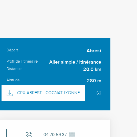
Départ
Abrest
Informations pratiques
Profil de l’itinéraire
Aller simple / Itinérance
Distance
20.0 km
Altitude
280 m
Documentation
SECTIONS.TOURI
GPX ABREST - COGNAT LYONNE
Ouverture et coordonné
04 70 59 37
▒▒