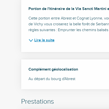
Description
Portion de l'itinéraire de la Via Sancti Martin
Cette portion entre Abrest et Cognat Lyonne, vous f
de Vichy vous croiserez la belle forêt de Serba
règles suivantes : Emprunter les chemins balisés 
Lire la suite
Complément géolocalisation
Complément géolocalisation
Au départ du bourg d'Abrest
Prestations