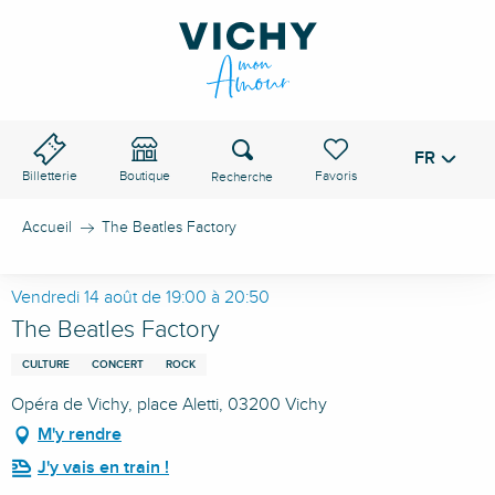
Aller
au
contenu
principal
Recherche
FR
Voir les favoris
Billetterie
Boutique
Accueil
The Beatles Factory
Vendredi 14 août de 19:00 à 20:50
The Beatles Factory
CULTURE
CONCERT
ROCK
Opéra de Vichy, place Aletti, 03200 Vichy
M'y rendre
J'y vais en train !