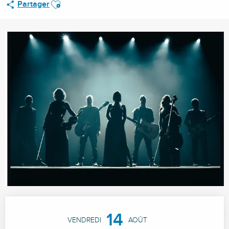
Ajouter aux favoris
Partager
Ouverture et coordonnées
14
VENDREDI
AOÛT