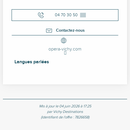
04 70 30 50
▒▒
Contactez-nous
opera-vichy.com
Langues parlées
Langues parlées
Mis à jour le 04 juin 2026 à 17:25
par Vichy Destinations
(Identifiant de l'offre :
7826658
)