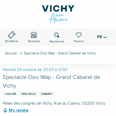
Aller
au
contenu
principal
Recherche
FR
Voir les favoris
Billetterie
Boutique
Accueil
Spectacle Doo Wap - Grand Cabaret de Vichy
Samedi 24 octobre de 20:00 à 21:30
Spectacle Doo Wap - Grand Cabaret de
Vichy
CULTURE
SPECTACLE
CABARET
Palais des congrés de Vichy, Rue du Casino, 03200 Vichy
M'y rendre