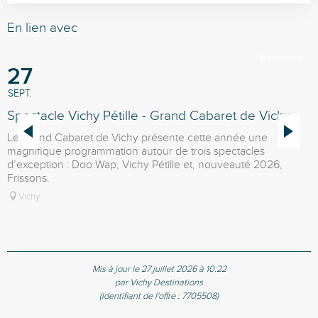
En lien avec
Réservable
27
SEPT.
A
Spectacle Vichy Pétille - Grand Cabaret de Vichy
S
Le Grand Cabaret de Vichy présente cette année une
L
magnifique programmation autour de trois spectacles
m
d’exception : Doo Wap, Vichy Pétille et, nouveauté 2026,
d
Frissons.
F
Vichy
Mis à jour le 27 juillet 2026 à 10:22
par Vichy Destinations
(Identifiant de l'offre :
7705508
)