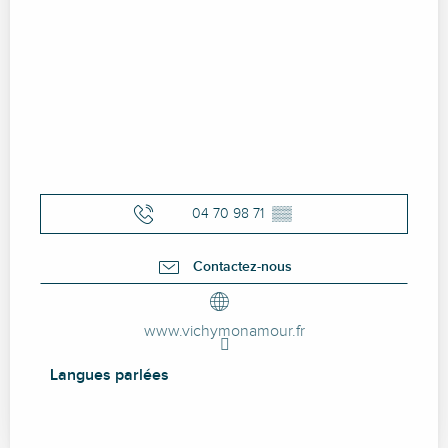
04 70 98 71
▒▒
Contactez-nous
www.vichymonamour.fr
Langues parlées
Langues parlées