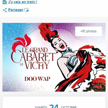
J'y vais en train !
Ajouter aux favoris
Partager
+10 photos
Ouverture et coordonnées
24
SAMEDI
OCTOBRE