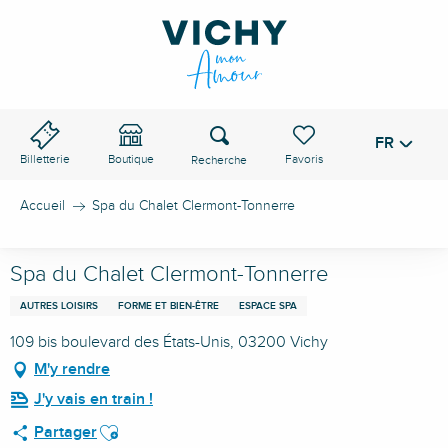
Aller
au
contenu
principal
Recherche
FR
Voir les favoris
Billetterie
Boutique
Accueil
Spa du Chalet Clermont-Tonnerre
Spa du Chalet Clermont-Tonnerre
AUTRES LOISIRS
FORME ET BIEN-ÊTRE
ESPACE SPA
109 bis boulevard des États-Unis, 03200 Vichy
M'y rendre
J'y vais en train !
Ajouter aux favoris
Partager