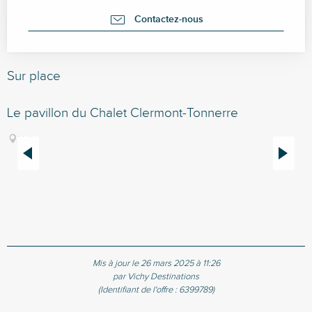
Contactez-nous
Sur place
Le pavillon du Chalet Clermont-Tonnerre
C
L
Vichy
s
(
b
Mis à jour le 26 mars 2025 à 11:26
par Vichy Destinations
(Identifiant de l'offre :
6399789
)