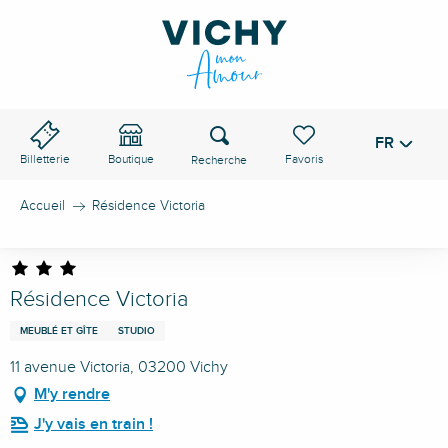
Aller
au
contenu
principal
Recherche
FR
Voir les favoris
Billetterie
Boutique
Accueil
Résidence Victoria
Résidence Victoria
MEUBLÉ ET GÎTE
STUDIO
11 avenue Victoria, 03200 Vichy
M'y rendre
J'y vais en train !