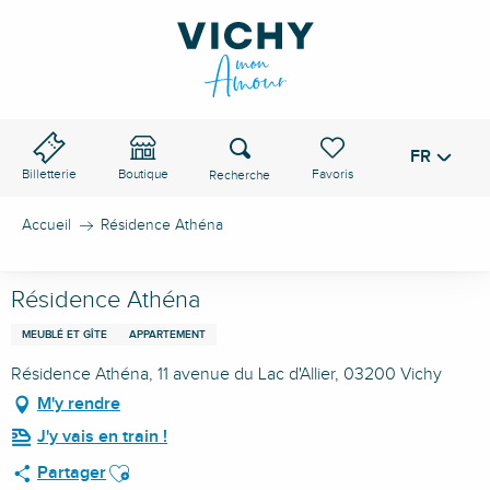
Aller
au
contenu
principal
Recherche
FR
Voir les favoris
Billetterie
Boutique
Accueil
Résidence Athéna
Résidence Athéna
MEUBLÉ ET GÎTE
APPARTEMENT
Résidence Athéna, 11 avenue du Lac d'Allier, 03200 Vichy
M'y rendre
J'y vais en train !
Ajouter aux favoris
Partager