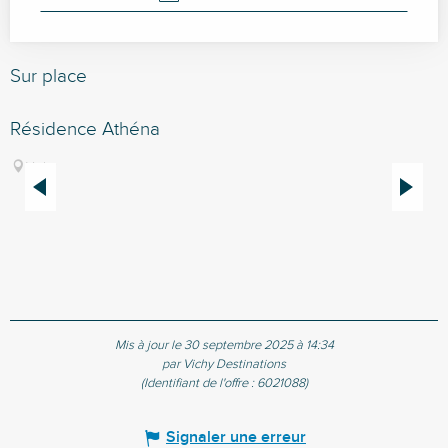
Sur place
Résidence Athéna
R
S
Vichy
d
t
d
Mis à jour le 30 septembre 2025 à 14:34
par Vichy Destinations
(Identifiant de l'offre :
6021088
)
Signaler une erreur