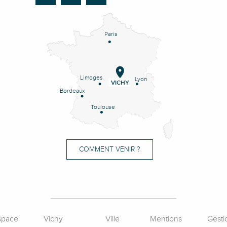
Paris
Limoges
Lyon
VICHY
Bordeaux
Toulouse
COMMENT VENIR ?
space
Vichy
Ville
Mentions
Gesti