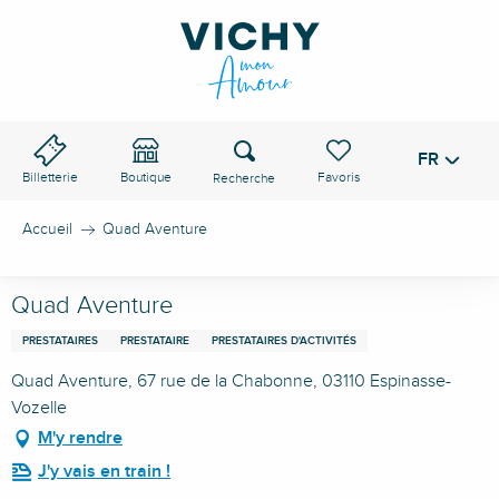
Aller
au
contenu
principal
Recherche
FR
Voir les favoris
Billetterie
Boutique
Accueil
Quad Aventure
Quad Aventure
PRESTATAIRES
PRESTATAIRE
PRESTATAIRES D'ACTIVITÉS
Quad Aventure, 67 rue de la Chabonne, 03110 Espinasse-
Vozelle
M'y rendre
J'y vais en train !