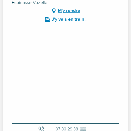
Espinasse-Vozelle
M'y rendre
J'y vais en train !
07 80 29 38
▒▒