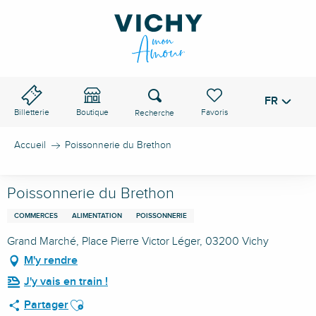
Aller
au
contenu
principal
Recherche
FR
Voir les favoris
Billetterie
Boutique
Accueil
Poissonnerie du Brethon
Poissonnerie du Brethon
COMMERCES
ALIMENTATION
POISSONNERIE
Grand Marché, Place Pierre Victor Léger, 03200 Vichy
M'y rendre
J'y vais en train !
Ajouter aux favoris
Partager