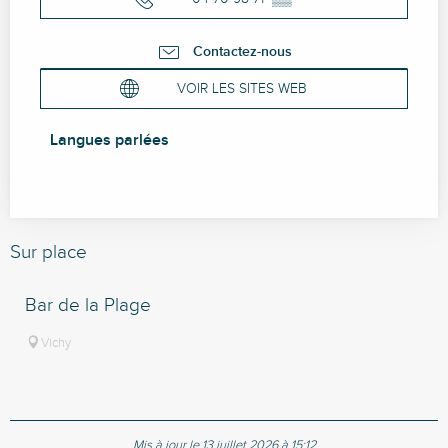
Contactez-nous
VOIR LES SITES WEB
Langues parlées
Langues parlées
Sur place
Bar de la Plage
Vichy
Mis à jour le 13 juillet 2026 à 15:12