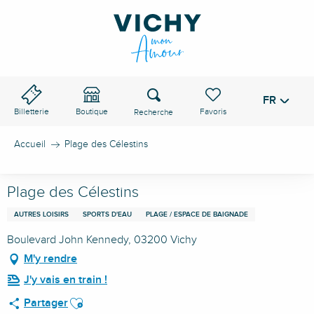
Aller
au
contenu
principal
Recherche
FR
Voir les favoris
Billetterie
Boutique
Accueil
Plage des Célestins
Plage des Célestins
AUTRES LOISIRS
SPORTS D'EAU
PLAGE / ESPACE DE BAIGNADE
Boulevard John Kennedy, 03200 Vichy
M'y rendre
J'y vais en train !
Ajouter aux favoris
Partager