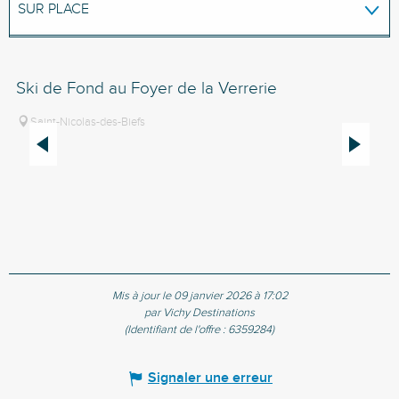
SUR PLACE
EST ACCESSIBLE/DESSERVI(E) PAR...
Ski de Fond au Foyer de la Verrerie
Pi
PERMET D'ACCÉDER À...
Pi
Saint-Nicolas-des-Biefs
Mis à jour le 09 janvier 2026 à 17:02
par Vichy Destinations
(Identifiant de l'offre :
6359284
)
Signaler une erreur