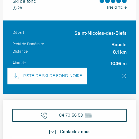
Ski de fond
Très difficile
2h
Départ
Saint-Nicolas-des-Biefs
Informations pratiques
Profil de l’itinéraire
Boucle
Distance
8.1 km
Altitude
1046 m
Documentation
SECTI
PISTE DE SKI DE FOND NOIRE
Ouverture et coordonnées
04 70 56 58
▒▒
Contactez-nous