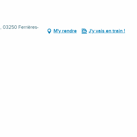
), 03250 Ferrières-
M'y rendre
J'y vais en train !