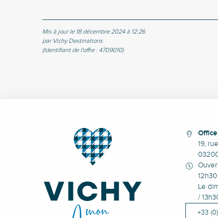
Mis à jour le 18 décembre 2024 à 12:26
par Vichy Destinations
(Identifiant de l'offre :
4709010
)
Offic
19, ru
0320
Ouvert
12h30 
Le dim
/ 13h3
+33 (0