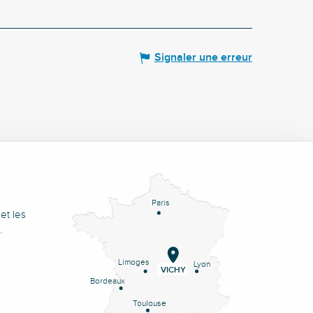
Signaler une erreur
Paris
et les
.
Limoges
Lyon
VICHY
Bordeaux
Toulouse