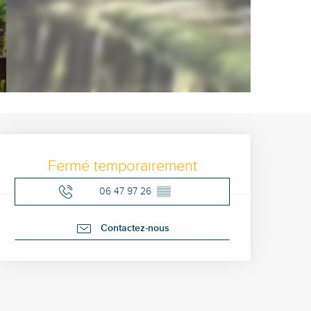
Ouverture et coordonné
Fermé temporairement
06 47 97 26
▒▒
Contactez-nous