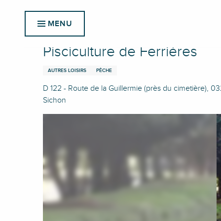
Aller
Accueil
Pisciculture de Ferrières
au
MENU
contenu
principal
Pisciculture de Ferrières
AUTRES LOISIRS
PÊCHE
D 122 - Route de la Guillermie (près du cimetière), 0
Sichon