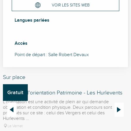
VOIR LES SITES WEB
Langues parlées
Langues parlées
Accès
Accès
Point de départ : Salle Robert Devaux
Sur place
Parcours d'orientation Patrimoine - Les Hurlevents
Gratuit
P
L’orientation est une activité de plein air qui demande
L
observation et condition physique. Deux parcours sont
o
proposés sur ce site : celui des Vergers et celui des
p
Hurlevents ...
H
Le Vernet