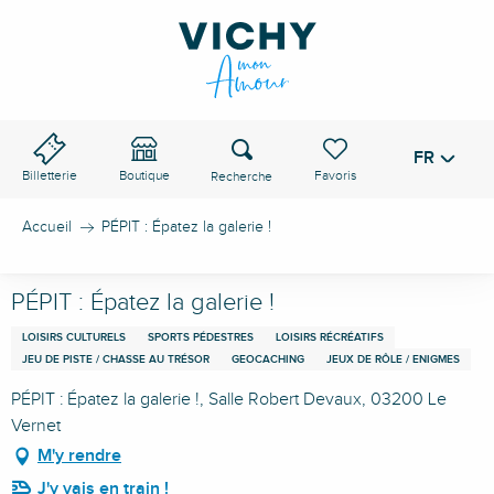
Aller
au
contenu
principal
Recherche
FR
Voir les favoris
Billetterie
Boutique
Accueil
PÉPIT : Épatez la galerie !
PÉPIT : Épatez la galerie !
LOISIRS CULTURELS
SPORTS PÉDESTRES
LOISIRS RÉCRÉATIFS
JEU DE PISTE / CHASSE AU TRÉSOR
GEOCACHING
JEUX DE RÔLE / ENIGMES
PÉPIT : Épatez la galerie !, Salle Robert Devaux, 03200 Le
Vernet
M'y rendre
J'y vais en train !