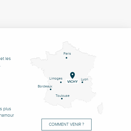
Paris
et les
.
Limoges
Lyon
VICHY
Bordeaux
Toulouse
s plus
onamour
COMMENT VENIR ?