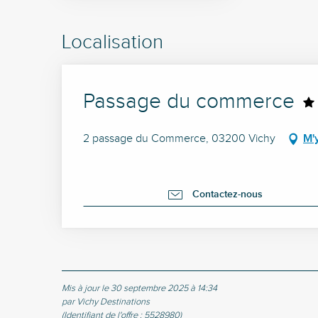
Localisation
Passage du commerce
2 passage du Commerce, 03200 Vichy
M'
Contactez-nous
Mis à jour le 30 septembre 2025 à 14:34
par Vichy Destinations
(Identifiant de l'offre :
5528980
)