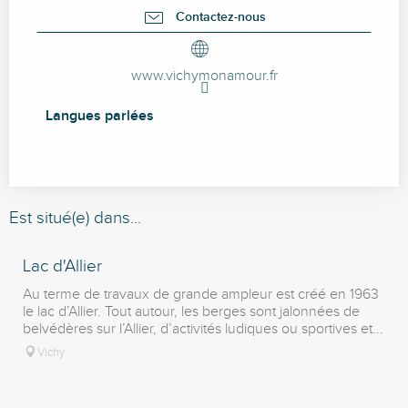
Contactez-nous
www.vichymonamour.fr
Langues parlées
Langues parlées
Est situé(e) dans...
Lac d'Allier
Au terme de travaux de grande ampleur est créé en 1963
le lac d’Allier. Tout autour, les berges sont jalonnées de
belvédères sur l’Allier, d’activités ludiques ou sportives et...
Vichy