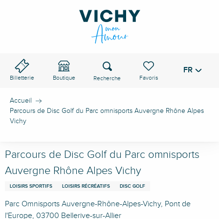
Aller
au
contenu
principal
Recherche
FR
Voir les favoris
Billetterie
Boutique
Accueil
Parcours de Disc Golf du Parc omnisports Auvergne Rhône Alpes
Vichy
Parcours de Disc Golf du Parc omnisports
Auvergne Rhône Alpes Vichy
LOISIRS SPORTIFS
LOISIRS RÉCRÉATIFS
DISC GOLF
Parc Omnisports Auvergne-Rhône-Alpes-Vichy, Pont de
l'Europe, 03700 Bellerive-sur-Allier