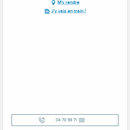
M'y rendre
J'y vais en train !
04 70 98 71
▒▒