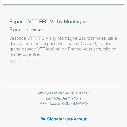
SE TROUVE AU DÉPART DE...
Espace VTT-FFC Vichy Montagne
PERMET D'ACCÉDER À...
Bourbonnaise
L'espace VTT-FFC Vichy Montagne Bourbonnaise, situé
dans le nord de l'espace Destination Grand'R, Le plus
EST ACCESSIBLE/DESSERVI(E) PAR...
grand espace VTT labélisé de France vous accueille en
famille ou entre...
Châtel-Montagne
Mis à jour le 24 avril 2026 à 17:43
par Vichy Destinations
(Identifiant de l'offre :
6234342
)
Signaler une erreur