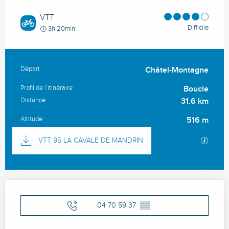
VTT
Difficile
3h 20min
Départ
Châtel-Montagne
Informations pratiques
Profil de l’itinéraire
Boucle
Distance
31.6 km
Altitude
516 m
Documentation
SECTI
VTT 95 LA CAVALE DE MANDRIN
Ouverture et coordonnées
04 70 59 37
▒▒