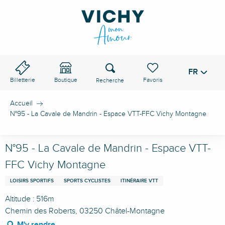
Aller
au
contenu
principal
Recherche
FR
Voir les favoris
Billetterie
Boutique
Accueil
N°95 - La Cavale de Mandrin - Espace VTT-FFC Vichy Montagne
N°95 - La Cavale de Mandrin - Espace VTT-
FFC Vichy Montagne
LOISIRS SPORTIFS
SPORTS CYCLISTES
ITINÉRAIRE VTT
Altitude : 516m
Chemin des Roberts, 03250 Châtel-Montagne
M'y rendre