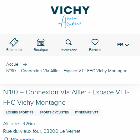
Aller
au
contenu
principal
Recherche
FR
Voir les favoris
Billetterie
Boutique
Accueil
N°80 – Connexion Via Allier - Espace VTT-FFC Vichy Montagne
N°80 – Connexion Via Allier - Espace VTT-
FFC Vichy Montagne
LOISIRS SPORTIFS
SPORTS CYCLISTES
ITINÉRAIRE VTT
Altitude : 426m
Rue du vieux four, 03200 Le Vernet
M'y rendre