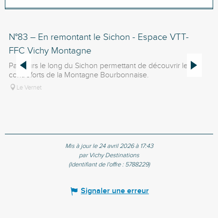
PERMET D'ACCÉDER À...
N°83 – En remontant le Sichon - Espace VTT-
Vo
SE TROUVE AU DÉPART DE...
FFC Vichy Montagne
En
ré
Parcours le long du Sichon permettant de découvrir les
de
contreforts de la Montagne Bourbonnaise.
tro
Le Vernet
Mis à jour le 24 avril 2026 à 17:43
par Vichy Destinations
(Identifiant de l'offre :
5788229
)
Signaler une erreur