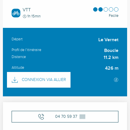
VTT
Facile
1h 15min
Départ
Le Vernet
Informations pratiques
Profil de l’itinéraire
Boucle
Distance
11.2 km
Altitude
426 m
Documentation
SECTI
CONNEXION VIA ALLIER
Ouverture et coordonnées
04 70 59 37
▒▒