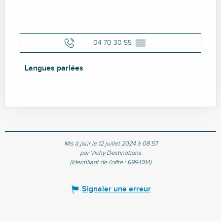
04 70 30 55
▒▒
Langues parlées
Langues parlées
Mis à jour le 12 juillet 2024 à 08:57
par Vichy Destinations
(Identifiant de l'offre :
6994184
)
Signaler une erreur