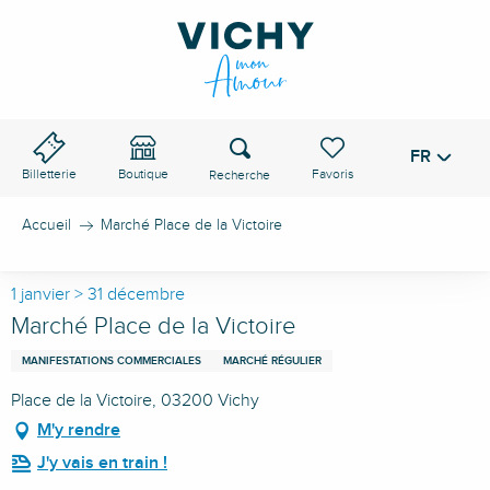
Aller
au
contenu
principal
Recherche
FR
Voir les favoris
Billetterie
Boutique
Accueil
Marché Place de la Victoire
1 janvier > 31 décembre
Marché Place de la Victoire
MANIFESTATIONS COMMERCIALES
MARCHÉ RÉGULIER
Place de la Victoire, 03200 Vichy
M'y rendre
J'y vais en train !