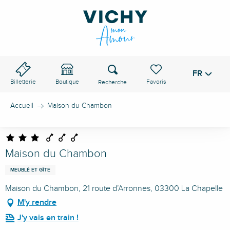
Aller
au
contenu
principal
Recherche
FR
Voir les favoris
Billetterie
Boutique
Accueil
Maison du Chambon
Maison du Chambon
MEUBLÉ ET GÎTE
Maison du Chambon, 21 route d’Arronnes, 03300 La Chapelle
M'y rendre
J'y vais en train !