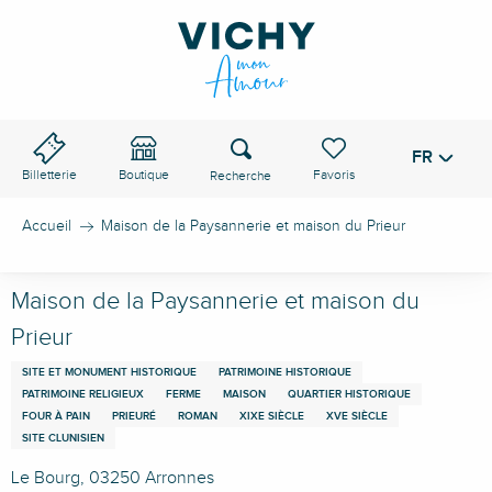
Aller
au
contenu
principal
Recherche
FR
Voir les favoris
Billetterie
Boutique
Accueil
Maison de la Paysannerie et maison du Prieur
Maison de la Paysannerie et maison du
Prieur
SITE ET MONUMENT HISTORIQUE
PATRIMOINE HISTORIQUE
PATRIMOINE RELIGIEUX
FERME
MAISON
QUARTIER HISTORIQUE
FOUR À PAIN
PRIEURÉ
ROMAN
XIXE SIÈCLE
XVE SIÈCLE
SITE CLUNISIEN
Le Bourg, 03250 Arronnes