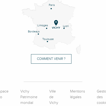
Paris
Limoges
Lyon
VICHY
Bordeaux
Toulouse
COMMENT VENIR ?
space
Vichy
Ville
Mentions
Gesti
ro
Patrimoine
de
légales
des
mondial
Vichy
cooki