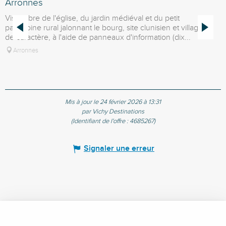
Arronnes
É
Visite libre de l'église, du jardin médiéval et du petit
L
patrimoine rural jalonnant le bourg, site clunisien et village
e
de caractère, à l'aide de panneaux d'information (dix...
r
Arronnes
Mis à jour le 24 février 2026 à 13:31
par Vichy Destinations
(Identifiant de l'offre :
4685267
)
Signaler une erreur