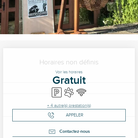
Ouverture et coordonnées
Horaires non définis
Voir les horaires
Gratuit
Parking
Animaux acceptés
WiFi
+ 4 autre(s) prestation(s)
APPELER
Contactez-nous