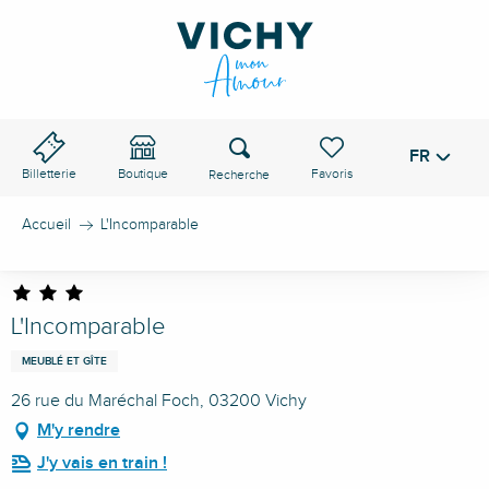
Aller
au
contenu
principal
Recherche
FR
Voir les favoris
Billetterie
Boutique
Accueil
L'Incomparable
L'Incomparable
MEUBLÉ ET GÎTE
26 rue du Maréchal Foch, 03200 Vichy
M'y rendre
J'y vais en train !