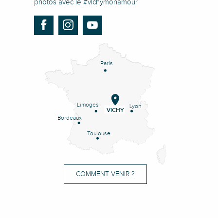
photos avec le #vichymonamour
Paris
Limoges
Lyon
VICHY
Bordeaux
Toulouse
COMMENT VENIR ?