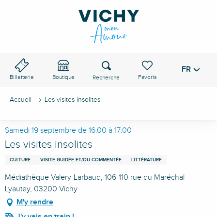
Aller
au
contenu
principal
Recherche
FR
Voir les favoris
Billetterie
Boutique
Accueil
Les visites insolites
Samedi 19 septembre de 16:00 à 17:00
Les visites insolites
CULTURE
VISITE GUIDÉE ET/OU COMMENTÉE
LITTÉRATURE
Médiathèque Valery-Larbaud, 106-110 rue du Maréchal
Lyautey, 03200 Vichy
M'y rendre
J'y vais en train !