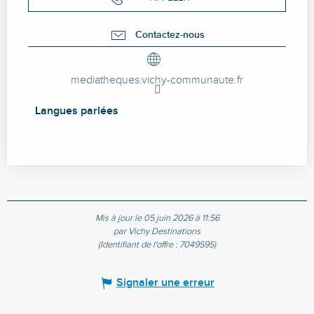
Contactez-nous
mediatheques.vichy-communaute.fr
Langues parlées
Langues parlées
Mis à jour le 05 juin 2026 à 11:56
par Vichy Destinations
(Identifiant de l'offre :
7049595
)
Signaler une erreur