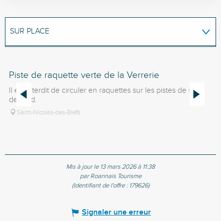
SUR PLACE
EST ACCESSIBLE/DESSERVI(E) PAR...
Piste de raquette verte de la Verrerie
Pi
Il est interdit de circuler en raquettes sur les pistes de ski
Il
de fond.
fo
Saint-Nicolas-des-Biefs
Mis à jour le 13 mars 2026 à 11:38
par Roannais Tourisme
(Identifiant de l'offre :
179626
)
Signaler une erreur