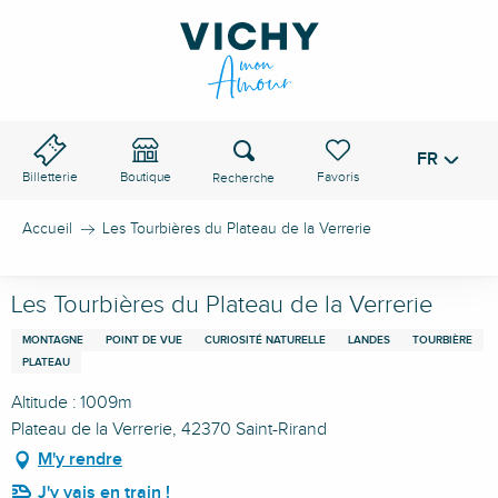
Aller
au
contenu
principal
Recherche
FR
Voir les favoris
Billetterie
Boutique
Accueil
Les Tourbières du Plateau de la Verrerie
Les Tourbières du Plateau de la Verrerie
MONTAGNE
POINT DE VUE
CURIOSITÉ NATURELLE
LANDES
TOURBIÈRE
PLATEAU
Altitude : 1009m
Plateau de la Verrerie, 42370 Saint-Rirand
M'y rendre
J'y vais en train !