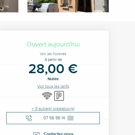
Ouverture et coordonné
Ouvert aujourd'hui
Voir les horaires
À partir de
28,00 €
Nuitée
Voir tous les tarifs
WiFi
Parking
+ 9 autre(s) prestation(s)
07 56 98 14
▒▒
Contactez-nous