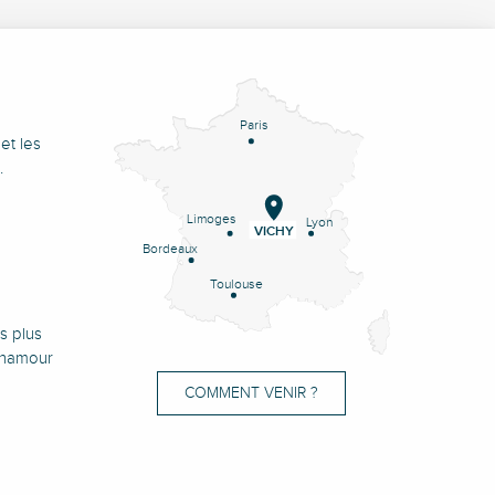
Paris
et les
.
Limoges
Lyon
VICHY
Bordeaux
Toulouse
s plus
onamour
COMMENT VENIR ?