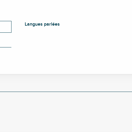
Langues parlées
Langues parlées