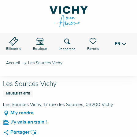
Aller
au
contenu
principal
Recherche
FR
Voir les favoris
Billetterie
Boutique
Accueil
Les Sources Vichy
Les Sources Vichy
MEUBLÉ ET GÎTE
Les Sources Vichy, 17 rue des Sources, 03200 Vichy
M'y rendre
J'y vais en train !
Ajouter aux favoris
Partager