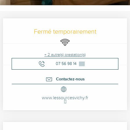
Ouverture et coordonnées
Fermé temporairement
WiFi
+ 2 autre(s) prestation(s)
07 56 98 14
▒▒
Contactez-nous
www.lessourcesvichy.fr
Description