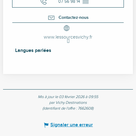
07 56 98 14
▒▒
Contactez-nous
www.lessourcesvichy.fr
Langues parlées
Langues parlées
Mis à jour le 03 février 2026 à 09:55
par Vichy Destinations
(Identifiant de l'offre :
7662608
)
Signaler une erreur