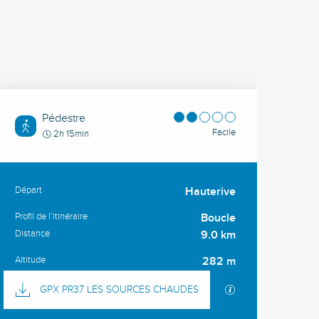
Pédestre
Facile
2h 15min
Départ
Hauterive
Informations pratiques
Profil de l’itinéraire
Boucle
Distance
9.0 km
Altitude
282 m
Documentation
SECTIONS.TOURI
GPX PR37 LES SOURCES CHAUDES