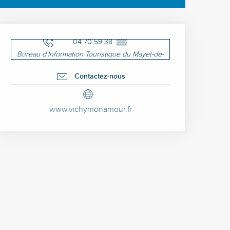
Ouverture et coordonné
04 70 59 38
▒▒
Bureau d'Information Touristique du Mayet-de-
Montagne
Contactez-nous
www.vichymonamour.fr