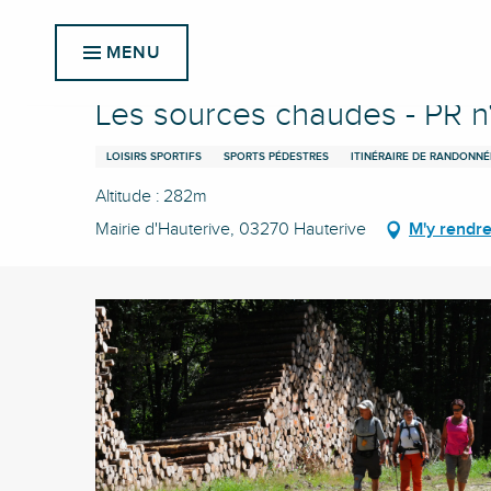
Aller
Accueil
Les sources chaudes - PR n°37
au
MENU
contenu
principal
Les sources chaudes - PR n
LOISIRS SPORTIFS
SPORTS PÉDESTRES
ITINÉRAIRE DE RANDONNÉ
Altitude : 282m
Mairie d'Hauterive, 03270 Hauterive
M'y rendr