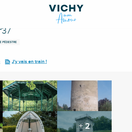
°37
E PÉDESTRE
e
J'y vais en train !
+ 2