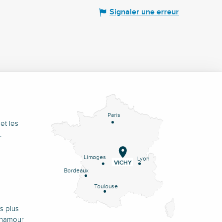
Signaler une erreur
Paris
et les
.
Limoges
Lyon
VICHY
Bordeaux
Toulouse
s plus
onamour