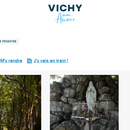
E PÉDESTRE
M'y rendre
J'y vais en train !