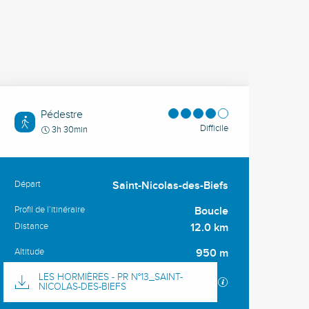
Pédestre
Difficile
3h 30min
Départ
Saint-Nicolas-des-Biefs
Informations pratiques
Profil de l’itinéraire
Boucle
Distance
12.0 km
Altitude
950 m
Documentation
LES HORMIÈRES - PR N°13_SAINT-
SECTIONS.TOURI
NICOLAS-DES-BIEFS