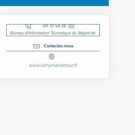
Ouverture et coordonné
04 70 59 38
▒▒
Bureau d'Information Touristique du Mayet-de-
Montagne
Contactez-nous
www.vichymonamour.fr