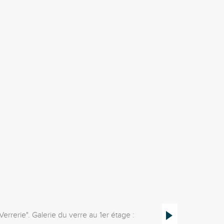
Foyer de ski 
Verrerie". Galerie du verre au 1er étage :
Saint-Nicolas-des-Biefs