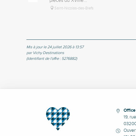
pièces du XVIIIe...
Saint-Nicolas-des-Biefs
Mis à jour le 24 juillet 2026 à 13:57
par Vichy Destinations
(Identifiant de l'offre :
5276882
)
Offic
19, ru
0320
Ouvert