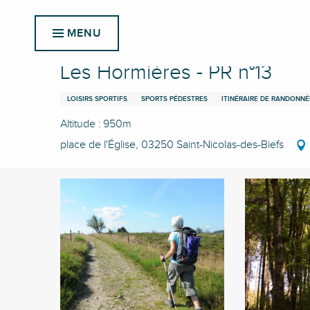
Aller
Accueil
Les Hormières - PR n°13
au
MENU
contenu
principal
Les Hormières - PR n°13
LOISIRS SPORTIFS
SPORTS PÉDESTRES
ITINÉRAIRE DE RANDONNÉ
Altitude : 950m
place de l'Église, 03250 Saint-Nicolas-des-Biefs