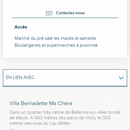
Contactez-nous
Accès
Accès
Marché du pré salé les mardis et samedis.
Boulangeries et supermarchés à proximité.
EN LIEN AVEC
SUR PLACE
Réservable
Villa Bernadette Ma Chère
Dans un quartier très calme de Bellerive-sur-Allier bordé
de tilleuls. A 400 mètres des parcs de Vichy et 300
mètres des rives du Lac d'Allier.