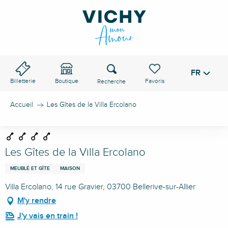
Aller
au
contenu
principal
Recherche
FR
Voir les favoris
Billetterie
Boutique
Accueil
Les Gîtes de la Villa Ercolano
Les Gîtes de la Villa Ercolano
MEUBLÉ ET GÎTE
MAISON
Villa Ercolano, 14 rue Gravier, 03700 Bellerive-sur-Allier
M'y rendre
J'y vais en train !