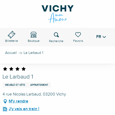
Aller
au
contenu
principal
Recherche
FR
Voir les favoris
Billetterie
Boutique
Accueil
Le Larbaud 1
Le Larbaud 1
MEUBLÉ ET GÎTE
APPARTEMENT
4 rue Nicolas Larbaud, 03200 Vichy
M'y rendre
J'y vais en train !