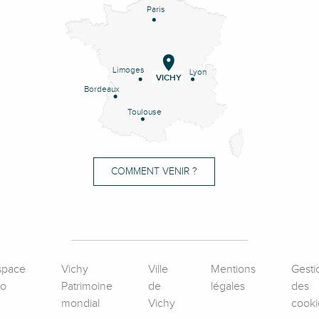
Paris
Limoges
Lyon
VICHY
Bordeaux
Toulouse
COMMENT VENIR ?
space
Vichy
Ville
Mentions
Gesti
ro
Patrimoine
de
légales
des
mondial
Vichy
cooki