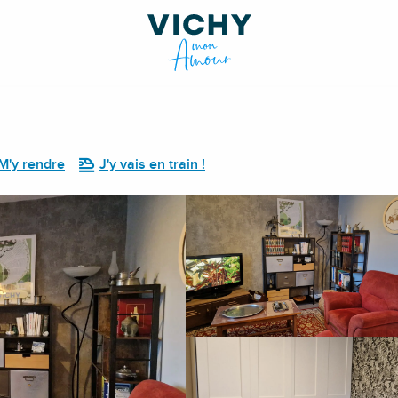
M'y rendre
J'y vais en train !