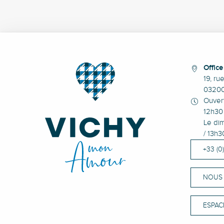
Offic
19, ru
0320
Ouvert
12h30 
Le dim
/ 13h3
+33 (0
NOUS
ESPAC