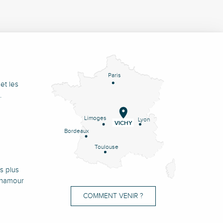
Paris
et les
.
Limoges
Lyon
VICHY
Bordeaux
Toulouse
s plus
onamour
COMMENT VENIR ?