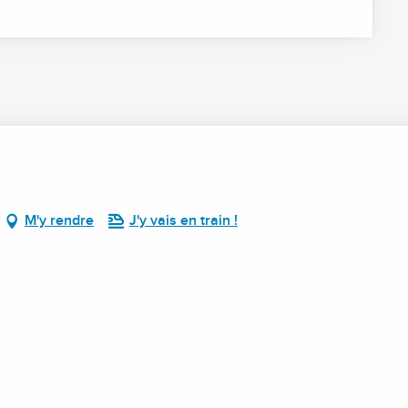
M'y rendre
J'y vais en train !