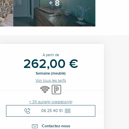
+ 8
Ouverture et coordonné
À partir de
262,00 €
Semaine (meublé)
Voir tous les tarifs
WiFi
Parking
+ 34 autre(s) prestation(s)
06 25 40 51
▒▒
Contactez-nous