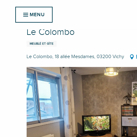
Aller
Accueil
Le Colombo
au
MENU
contenu
principal
Le Colombo
MEUBLÉ ET GÎTE
Le Colombo, 18 allée Mesdames, 03200 Vichy