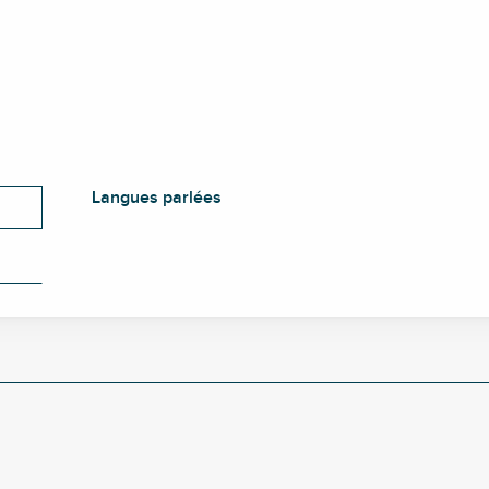
Langues parlées
Langues parlées